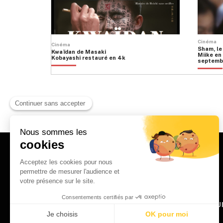
Cinéma
Cinéma
Sham, le
Kwaïdan de Masaki
Miike en 
Kobayashi restauré en 4k
septemb
HOME
QU