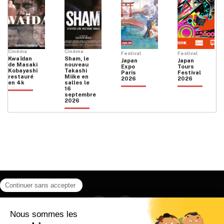
Cinéma
Cinéma
Festival
Festival
Kwaïdan
Sham, le
Japan
Japan
de Masaki
nouveau
Expo
Tours
Kobayashi
Takashi
Paris
Festival
restauré
Miike en
2026
2026
en 4k
salles le
16
septembre
2026
Facebook
Instagram