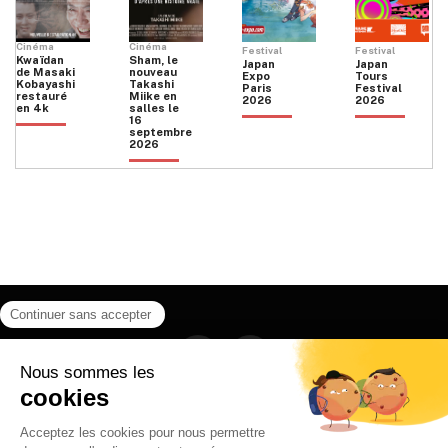
Cinéma
Cinéma
Festival
Festival
Kwaïdan
Sham, le
Japan
Japan
de Masaki
nouveau
Expo
Tours
Kobayashi
Takashi
Paris
Festival
restauré
Miike en
2026
2026
en 4k
salles le
16
septembre
2026
Facebook
Instagram
HOME
QUI SOMMES NOUS
CONTACT