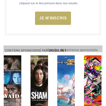
cliquant sur le lien présent dans nos emails.
JE M'INSCRIS
Voir plus de contenus sponsorisés
CONTENU SPONSORISÉ PAR
DIGIBU.NET