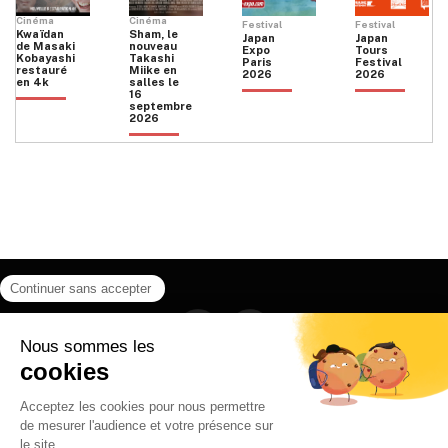
Cinéma
Cinéma
Festival
Festival
Kwaïdan
Sham, le
Japan
Japan
de Masaki
nouveau
Expo
Tours
Kobayashi
Takashi
Paris
Festival
restauré
Miike en
2026
2026
en 4k
salles le
16
septembre
2026
Facebook
Instagram
HOME
QUI SOMMES NOUS
CONTACT
POLITIQUE DE CONFIDENTIALITÉ
日本語