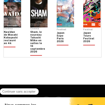
Cinéma
Cinéma
Festival
Festival
Kwaïdan
Sham, le
Japan
Japan
de Masaki
nouveau
Expo
Tours
Kobayashi
Takashi
Paris
Festival
restauré
Miike en
2026
2026
en 4k
salles le
16
septembre
2026
Facebook
Instagram