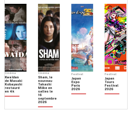
Cinéma
Cinéma
Festival
Festival
Kwaïdan
Sham, le
Japan
Japan
de Masaki
nouveau
Expo
Tours
Kobayashi
Takashi
Paris
Festival
restauré
Miike en
2026
2026
en 4k
salles le
16
septembre
2026