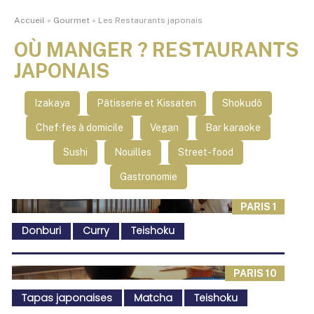
Accueil
»
Gourmet
»
Les Restaurants japonais
OÙ MANGER ? RESTAURANTS
JAPONAIS
Izakaya
Pâtisserie et Kissaten
Shokudô
Chef·fes à domicile
Vegan
Bar karaoke
Sushi
Nouilles
Street-food
Gastronomie
PARIS 1
Donburi
Curry
Teishoku
PARIS 10
Tapas japonaises
Matcha
Teishoku