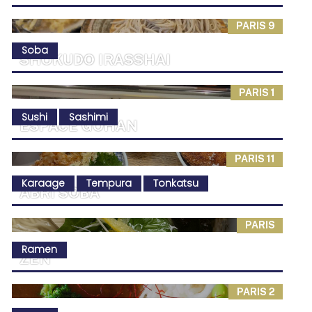
PARIS 9
Soba
SHOKUDO IRASSHAI
PARIS 1
Sushi
Sashimi
ESPACE GOHAN
PARIS 11
Karaage
Tempura
Tonkatsu
ABRI SOBA
PARIS
Ramen
ZEN
PARIS 2