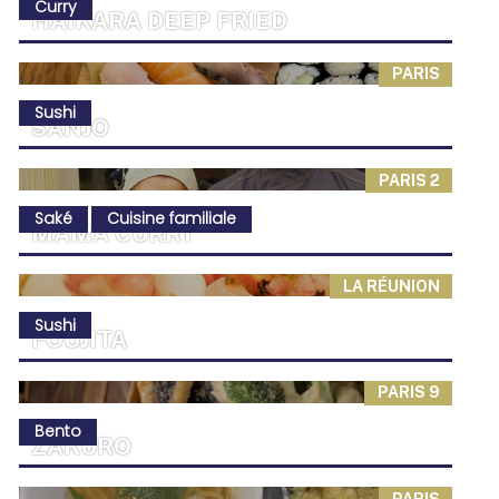
Curry
HAIKARA DEEP FRIED
PARIS
Sushi
SANJO
PARIS 2
Saké
Cuisine familiale
MAMA CURRY
LA RÉUNION
Sushi
FOUJITA
PARIS 9
Bento
ZAKURO
PARIS