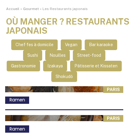
Accueil
»
Gourmet
»
Les Restaurants japonais
OÙ MANGER ? RESTAURANTS
JAPONAIS
Chef·fes à domicile
Vegan
Bar karaoke
Sushi
Nouilles
Street-food
Gastronomie
Izakaya
Pâtisserie et Kissaten
Shokudô
PARIS
Ramen
PARIS
Ramen