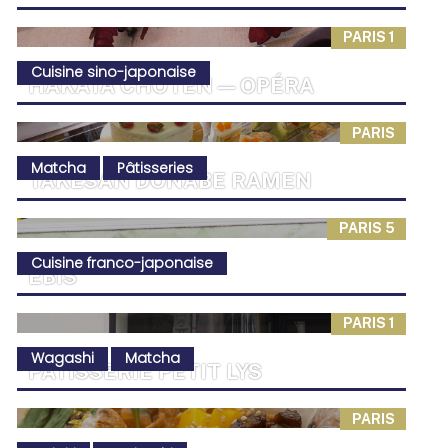
PARIS 1
Cuisine sino-japonaise
HAKATA CHOTEN — OPÉRA
PARIS
Matcha
Pâtisseries
TAKESAN DONABE RAMEN
PARIS 5
Cuisine franco-japonaise
EBIS
PARIS 1
Wagashi
Matcha
PÂTISSERIE PETIT LYS
PARIS