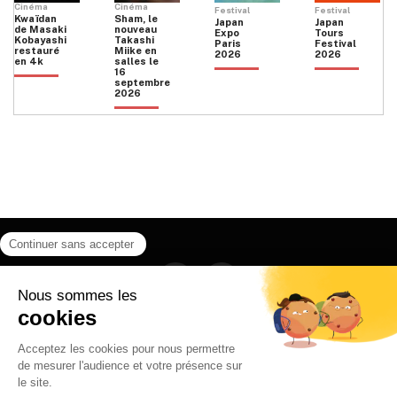
Cinéma
Cinéma
Festival
Festival
Kwaïdan
Sham, le
Japan
Japan
de Masaki
nouveau
Expo
Tours
Kobayashi
Takashi
Paris
Festival
restauré
Miike en
2026
2026
en 4k
salles le
16
septembre
2026
Facebook
Instagram
HOME
QUI SOMMES NOUS
CONTACT
POLITIQUE DE CONFIDENTIALITÉ
日本語