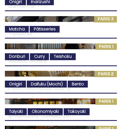
Onigiri
Inarizushi
KOKORO
PARIS 3
Matcha
Pâtisseries
TORAYA
PARIS 1
Donburi
Curry
Teishoku
KOME KOME
PARIS 2
Onigiri
Daifuku (Mochi)
Bento
PONTOCHOUX CAFÉ
PARIS 1
Taiyaki
Okonomiyaki
Takoyaki
SHOKUDO IRASSHAI
PARIS 1