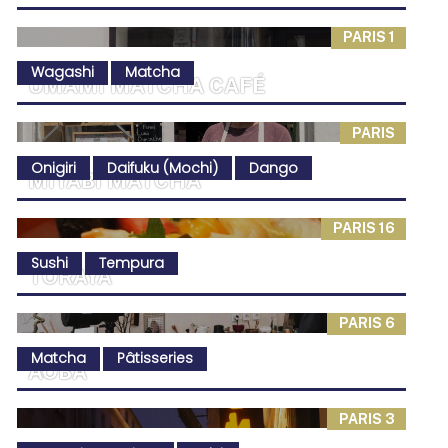
PARIS 1
Wagashi
Matcha
UMAMI MATCHA CAFÉ
PARIS
Onigiri
Daifuku (Mochi)
Dango
MIYABI MATCHA
PARIS 16
Sushi
Tempura
TORAYA
PARIS 6
Matcha
Pâtisseries
AOBA
PARIS 3