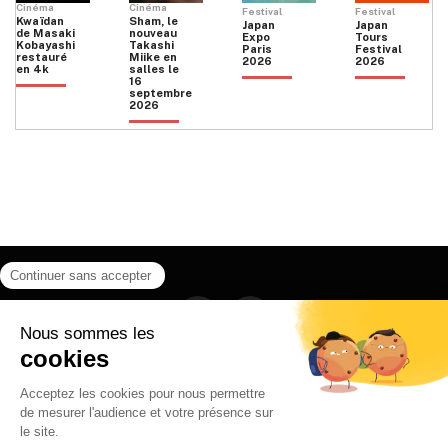
Cinéma
Cinéma
Festival
Festival
Kwaïdan
Sham, le
Japan
Japan
de Masaki
nouveau
Expo
Tours
Kobayashi
Takashi
Paris
Festival
restauré
Miike en
2026
2026
en 4k
salles le
16
septembre
2026
Facebook
Instagram
HOME
QUI SOMMES NOUS
CONTACT
POLITIQUE DE CONFIDENTIALITÉ
日本語