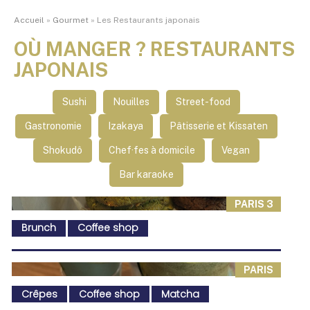
Accueil
»
Gourmet
»
Les Restaurants japonais
OÙ MANGER ? RESTAURANTS
JAPONAIS
Sushi
Nouilles
Street-food
Gastronomie
Izakaya
Pâtisserie et Kissaten
Shokudô
Chef·fes à domicile
Vegan
Bar karaoke
PARIS 3
Brunch
Coffee shop
PARIS
Crêpes
Coffee shop
Matcha