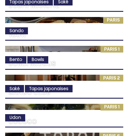
Tapas japonaises
Saké
SUSHI MARCHÉ
PARIS
Sando
WANI
PARIS 1
Bento
Bowls
SOMA MARAIS
PARIS 2
Saké
Tapas japonaises
SANDO CLUB
PARIS 1
Udon
COCOCO
PARIS 6