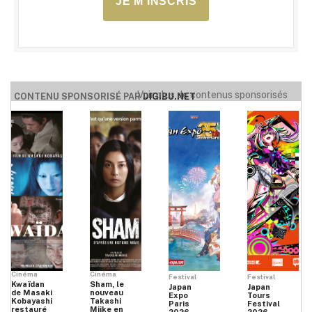
JE M'INSCRIS
Voir plus de contenus sponsorisés
CONTENU SPONSORISÉ PAR
DIGIBU.NET
Cinéma
Cinéma
Festival
Festival
Kwaïdan
Sham, le
Japan
Japan
de Masaki
nouveau
Expo
Tours
Kobayashi
Takashi
Paris
Festival
restauré
Miike en
2026
2026