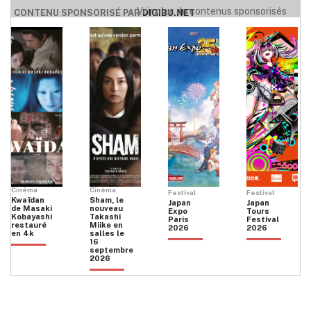
Voir plus de contenus sponsorisés
CONTENU SPONSORISÉ PAR
DIGIBU.NET
Cinéma
Cinéma
Festival
Festival
Kwaïdan
Sham, le
Japan
Japan
de Masaki
nouveau
Expo
Tours
Kobayashi
Takashi
Paris
Festival
restauré
Miike en
2026
2026
en 4k
salles le
16
septembre
2026