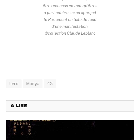
être reconnus en tant qu’êtres
à part entière. Ici on aperçoit
le Parlement en toile de fond
d’une manifestation.
©collection Claude Leblanc
livre
Manga
43
A LIRE