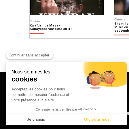
Cinéma
Cinéma
Sham, le
Kwaïdan de Masaki
Miike en 
Kobayashi restauré en 4k
septemb
HOME
QU