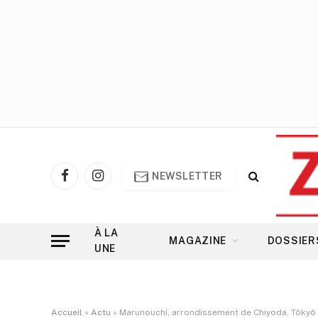
NEWSLETTER
Facebook
Instagram
À LA
MAGAZINE
DOSSIER
UNE
Accueil
»
Actu
»
Marunouchi, arrondissement de Chiyoda, Tôkyô