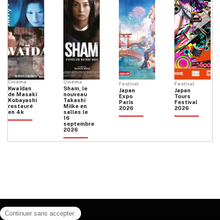
Cinéma
Cinéma
Festival
Festival
Kwaïdan
Sham, le
Japan
Japan
de Masaki
nouveau
Expo
Tours
Kobayashi
Takashi
Paris
Festival
restauré
Miike en
2026
2026
en 4k
salles le
16
septembre
2026