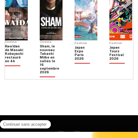
Cinéma
Cinéma
Festival
Festival
Kwaïdan
Sham, le
Japan
Japan
de Masaki
nouveau
Expo
Tours
Kobayashi
Takashi
Paris
Festival
restauré
Miike en
2026
2026
en 4k
salles le
16
septembre
2026