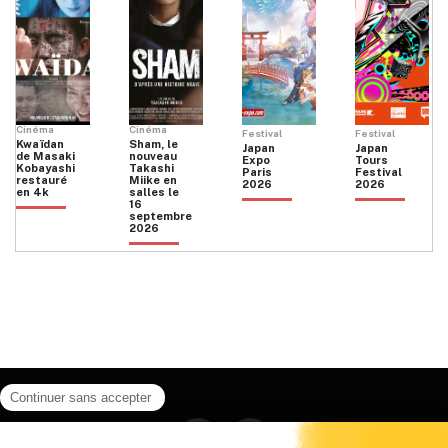
Cinéma
Cinéma
Festival
Festival
Kwaïdan
Sham, le
Japan
Japan
de Masaki
nouveau
Expo
Tours
Kobayashi
Takashi
Paris
Festival
restauré
Miike en
2026
2026
en 4k
salles le
16
septembre
2026
Facebook
Instagram