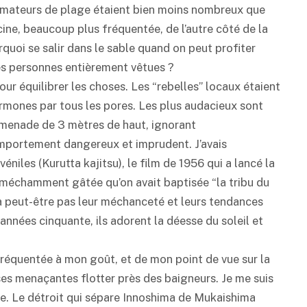
s amateurs de plage étaient bien moins nombreux que
scine, beaucoup plus fréquentée, de l’autre côté de la
rquoi se salir dans le sable quand on peut profiter
res personnes entièrement vêtues ?
ur équilibrer les choses. Les “rebelles” locaux étaient
 hormones par tous les pores. Les plus audacieux sont
romenade de 3 mètres de haut, ignorant
mportement dangereux et imprudent. J’avais
niles (Kurutta kajitsu), le film de 1956 qui a lancé la
 méchamment gâtée qu’on avait baptisée “la tribu du
’a peut-être pas leur méchanceté et leurs tendances
années cinquante, ils adorent la déesse du soleil et
fréquentée à mon goût, et de mon point de vue sur la
s menaçantes flotter près des baigneurs. Je me suis
are. Le détroit qui sépare Innoshima de Mukaishima