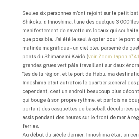
Seules six personnes m’ont rejoint sur le petit bate
Shikoku, à Innoshima, l’une des quelque 3 000 îles 
manifestement de navetteurs locaux qui souhaitaien
que possible. J’ai été le seul à opter pour le pont su
matinée magnifique – un ciel bleu parsemé de quel
ponts du Shimanami Kaidô (
voir Zoom Japon n°41,
grandes grues vert pâle travaillant sur deux énor
îles de la région, et le port de Habu, ma destinatio
Innoshima était autrefois le quartier général des
cependant, c’est un endroit beaucoup plus décontra
qui bouge à son propre rythme, et parfois ne bou
portant des casquettes de baseball décolorées par
assis pendant des heures sur le front de mer à reg
ferries.
Au début du siècle dernier, Innoshima était un cen