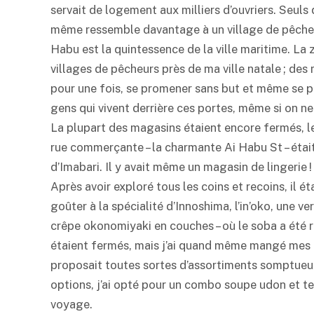
servait de logement aux milliers d’ouvriers. Seuls 
même ressemble davantage à un village de pêcheur
Habu est la quintessence de la ville maritime. La 
villages de pêcheurs près de ma ville natale ; des 
pour une fois, se promener sans but et même se perd
gens qui vivent derrière ces portes, même si on ne
La plupart des magasins étaient encore fermés, le 
rue commerçante – la charmante Ai Habu St – éta
d’Imabari. Il y avait même un magasin de lingerie !
Après avoir exploré tous les coins et recoins, il é
goûter à la spécialité d’Innoshima, l’in’oko, une 
crêpe okonomiyaki en couches – où le soba a été r
étaient fermés, mais j’ai quand même mangé mes u
proposait toutes sortes d’assortiments somptueux 
options, j’ai opté pour un combo soupe udon et
t
voyage.