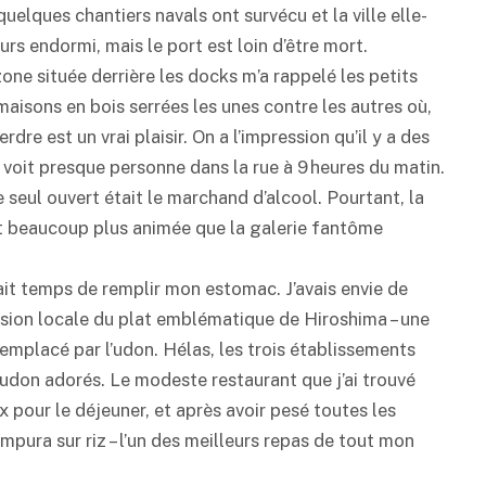
quelques chantiers navals ont survécu et la ville elle-
s endormi, mais le port est loin d’être mort.
zone située derrière les docks m’a rappelé les petits
maisons en bois serrées les unes contre les autres où,
re est un vrai plaisir. On a l’impression qu’il y a des
 voit presque personne dans la rue à 9 heures du matin.
seul ouvert était le marchand d’alcool. Pourtant, la
it beaucoup plus animée que la galerie fantôme
tait temps de remplir mon estomac. J’avais envie de
version locale du plat emblématique de Hiroshima – une
emplacé par l’udon. Hélas, les trois établissements
don adorés. Le modeste restaurant que j’ai trouvé
pour le déjeuner, et après avoir pesé toutes les
empura
sur riz – l’un des meilleurs repas de tout mon