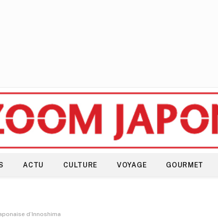
S
ACTU
CULTURE
VOYAGE
GOURMET
e japonaise d’Innoshima