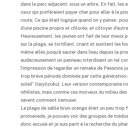
dans le parc adjacent, sous un arbre. En fait, le
ceux qui préféraient payer cher pour aller à la pi
route. Ce qui était logique quand on y pense : pou
d’une piscine propre et chlorée, et côtoyer d’aut
Heureusement, les jeunes ont fait de leur mieux po
sur la plage, se tortillant, criant et suintant les
même allés jusqu’à sauter dans l’eau depuis la p
audacieusement un panneau interdisant un tel co
l’impression de regarder un remake de Passions juvé
trop brève période dominée par cette génération
soleil” (taiyôzoku). Leur version contemporaine n
nihilistes, mais comme ces morveux du milieu des 
savent comment s’amuser.
La plage de sable brun-orange était un peu trop 
promenade, je pouvais voir des groupes de méduse
donc excusé et je suis parti à la recherche du ph