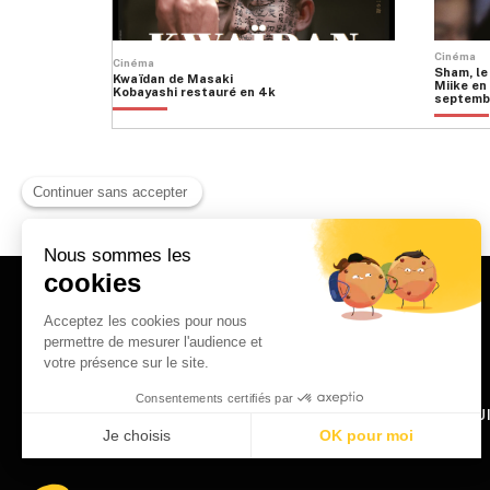
Cinéma
Cinéma
Sham, le
Kwaïdan de Masaki
Miike en 
Kobayashi restauré en 4k
septemb
HOME
QU