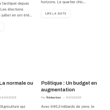
horizons. Le quartier chic…
s l’archipel depuis
 Les élections
LIRE LA SUITE
 juillet en ont été…
: La normale ou
Politique : Un budget en
?
augmentation
04/06/2025
Par
Rédaction
11/03/2025
’Agriculture qui
Avec 646,2 milliards de yens, le