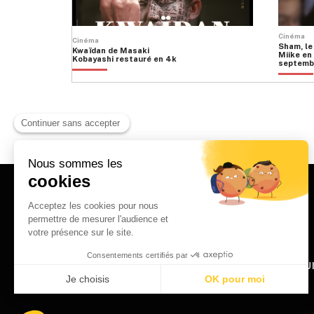
Cinéma
Cinéma
Sham, le
Kwaïdan de Masaki
Miike en 
Kobayashi restauré en 4k
septemb
HOME
QU