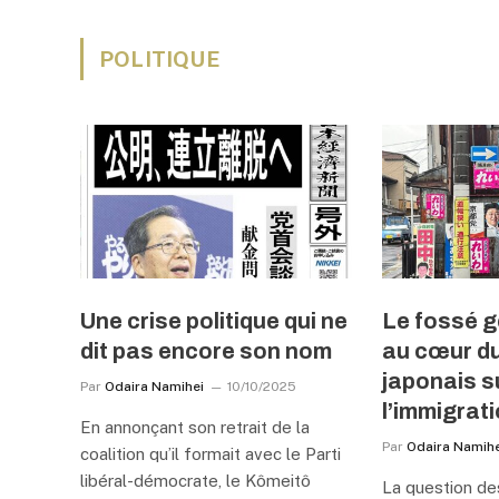
POLITIQUE
Une crise politique qui ne
Le fossé g
dit pas encore son nom
au cœur d
japonais s
Par
Odaira Namihei
10/10/2025
l’immigrat
En annonçant son retrait de la
Par
Odaira Namihe
coalition qu’il formait avec le Parti
libéral-démocrate, le Kômeitô
La question de