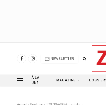
NEWSLETTER
Facebook
Instagram
À LA
MAGAZINE
DOSSIER
UNE
Accueil
»
Boutique
»
KESENGAWARikuzentakata