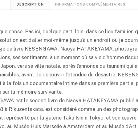
DESCRIPTION
INFORMATIONS COMPLÉMENTAIRES
lque chose. Pas ici, quelque part, loin, dans ce lieu familier
 solution est d’aller moi-même jusqu’à un endroit où je pourra
 page du livre KESENGAWA, Naoya HATAKEYAMA, photograph
ions, ses sentiments, à un moment où sa vie d’homme risque d
Japon, vers sa ville natale, après l’annonce du tsunami qui a
isibles, avant de découvrir l’étendue du désastre. KESENG
t à la fois un documentaire intime dans sa première partie, 
 sur la mémoire survivante.
AWA est le second livre de Naoya HATAKEYAMA publié a
 Rikuzentakata, est considéré comme un des photographes
est représenté par la galerie Taka Ishi à Tokyo, et son œuv
o, au Musée Huis Marseiie à Amsterdam et au Musée d’Art