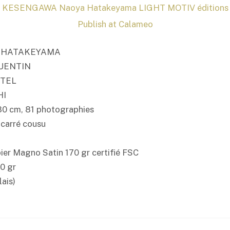
KESENGAWA Naoya Hatakeyama LIGHT MOTIV éditions
Publish at Calameo
oya HATAKEYAMA
 QUENTIN
STEL
HI
 30 cm, 81 photographies
 carré cousu
ier Magno Satin 170 gr certifié FSC
50 gr
lais)