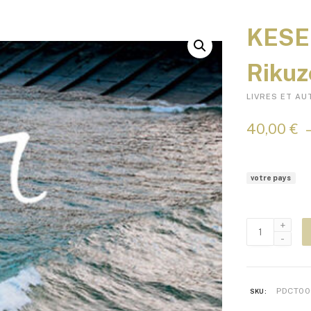
KES
Rikuz
LIVRES ET AU
40,00
€
votre pays
quantité
de
KESENGAWAR
PDCT00
SKU: