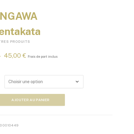
ENGAWA
entakata
TRES PRODUITS
P
–
45,00
€
Frais de port inclus
l
a
g
e
d
e
p
AJOUTER AU PANIER
r
ikuzentakata
i
x
00010449
: