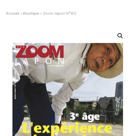
Accueil
»
Boutique
»
Zoom Japon N°123