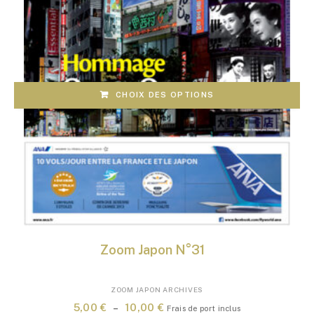
produit
CHOIX DES OPTIONS
Zoom Japon N°31
Ce
ZOOM JAPON ARCHIVES
produit
Plage
5,00
€
–
10,00
€
Frais de port inclus