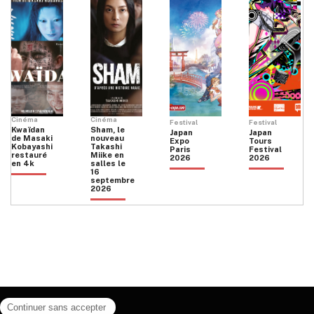
sur
la
page
du
produit
Cinéma
Cinéma
Festival
Festival
Kwaïdan
Sham, le
Japan
Japan
de Masaki
nouveau
Expo
Tours
Kobayashi
Takashi
Paris
Festival
restauré
Miike en
2026
2026
en 4k
salles le
16
septembre
2026