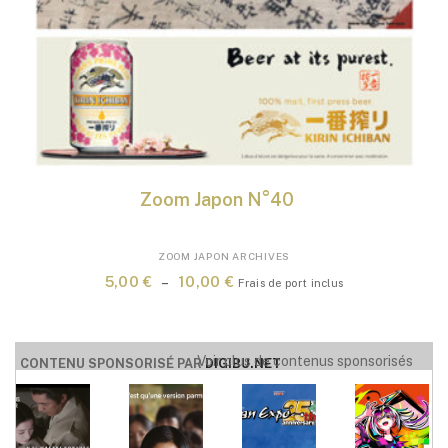
Zoom Japon N°40
Ce
ZOOM JAPON ARCHIVES
produit
Plage
5,00
€
–
10,00
€
Frais de port inclus
a
de
plusieurs
prix :
variations.
5,00 €
Voir plus de contenus sponsorisés
Les
CONTENU SPONSORISÉ PAR
DIGIBU.NET
à
options
10,00 €
peuvent
être
choisies