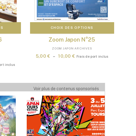
NS
CHOIX DES OPTIONS
6
Zoom Japon N°25
Ce
ZOOM JAPON ARCHIVES
produit
Plage
5,00
€
–
10,00
€
Frais de port inclus
a
de
ort inclus
plusieurs
prix :
variations.
5,00 €
Les
à
options
Voir plus de contenus sponsorisés
10,00 €
peuvent
être
choisies
sur
la
page
du