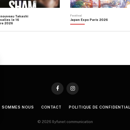
du
produit
Festival
 nouveau Takashi
salles le 16
Japan Expo Paris 2026
re 2026
Facebook
Instagram
I SOMMES NOUS
CONTACT
POLITIQUE DE CONFIDENTIA
© 2026 Ilyfunet communication