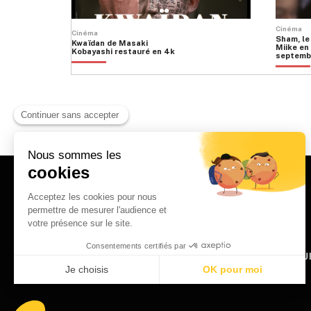
produit
produit
Cinéma
Cinéma
Sham, le
Kwaïdan de Masaki
Miike en 
Kobayashi restauré en 4k
septemb
HOME
QU