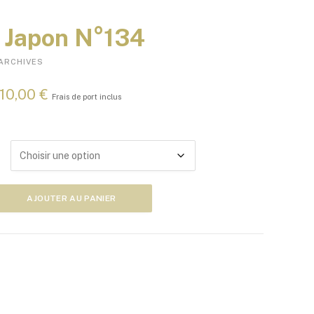
 Japon N°134
ARCHIVES
P
10,00
€
Frais de port inclus
l
a
g
e
d
e
p
AJOUTER AU PANIER
r
i
x
:
5
,