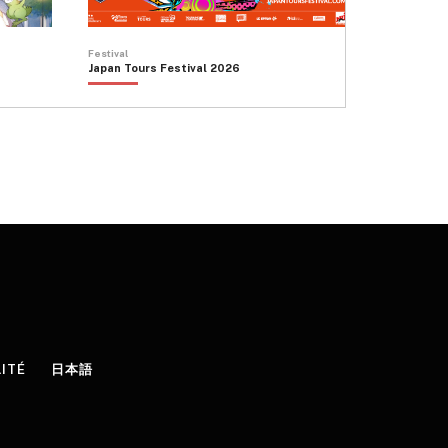
produit
Festival
Japan Tours Festival 2026
LITÉ
日本語