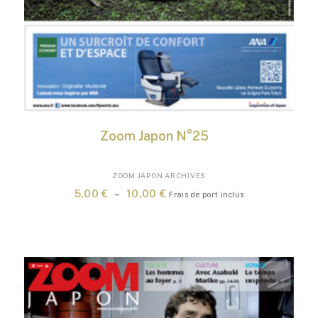
Zoom Japon N°25
Ce
ZOOM JAPON ARCHIVES
produit
Plage
5,00
€
–
10,00
€
Frais de port inclus
a
de
plusieurs
prix :
variations.
5,00 €
Les
à
options
10,00 €
peuvent
être
choisies