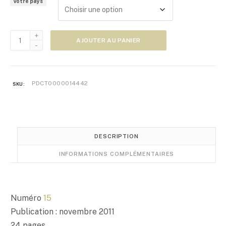
Votre pays
e
d
e
quantité
p
AJOUTER AU PANIER
de
r
Zoom
i
Japon
x
n°15
PDCT0000014442
SKU:
:
5
,
0
0
DESCRIPTION
€
INFORMATIONS COMPLÉMENTAIRES
à
1
0
,
Numéro
15
0
Publication : novembre 2011
0
24 pages