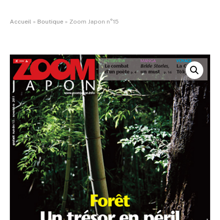
Accueil
»
Boutique
»
Zoom Japon n°15