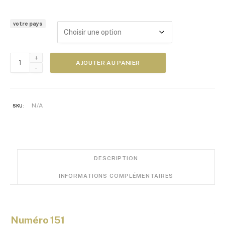
a
g
votre pays
e
d
e
quantité
p
AJOUTER AU PANIER
de
r
Zoom
i
Japon
x
N°151
N/A
SKU:
:
5
,
0
0
DESCRIPTION
€
INFORMATIONS COMPLÉMENTAIRES
à
1
0
,
Numéro 151