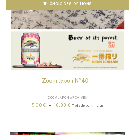
CHOIX DES OPTIONS
Zoom Japon N°40
Ce
ZOOM JAPON ARCHIVES
produit
Plage
5,00
€
–
10,00
€
Frais de port inclus
a
de
plusieurs
prix :
variations.
5,00 €
Les
à