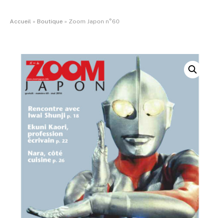
Accueil
»
Boutique
»
Zoom Japon n°60