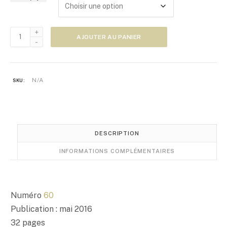
e
d
e
quantité
p
AJOUTER AU PANIER
de
r
Zoom
i
Japon
x
n°60
N/A
SKU:
:
5
,
0
0
DESCRIPTION
€
INFORMATIONS COMPLÉMENTAIRES
à
1
0
,
Numéro
60
0
Publication : mai 2016
0
32 pages