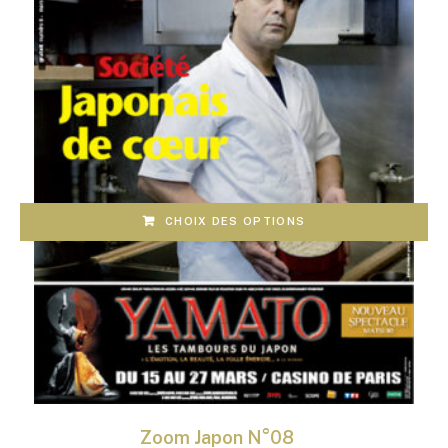
sur
la
page
du
produit
CHOIX DES OPTIONS
Zoom Japon N°08