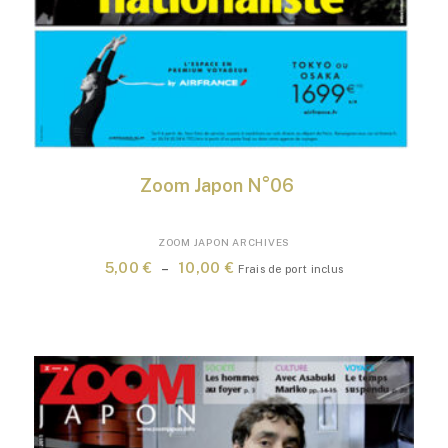
Zoom Japon N°06
Ce
ZOOM JAPON ARCHIVES
produit
Plage
5,00
€
–
10,00
€
Frais de port inclus
a
de
plusieurs
prix :
variations.
5,00 €
Les
à
options
10,00 €
peuvent
être
choisies