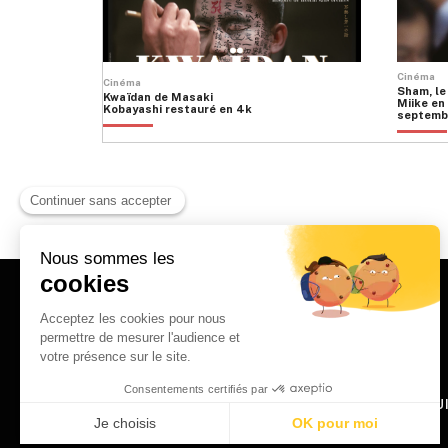
Cinéma
Cinéma
Sham, le
Kwaïdan de Masaki
Miike en 
Kobayashi restauré en 4k
septemb
HOME
QU