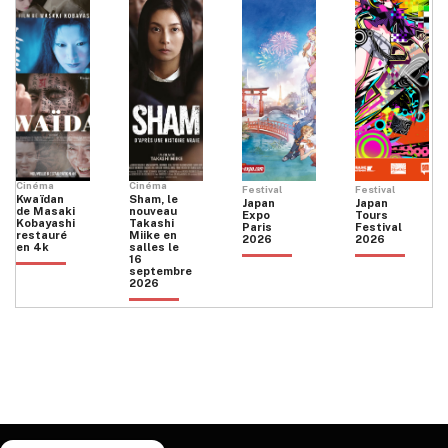
Cinéma
Cinéma
Festival
Festival
Kwaïdan
Sham, le
Japan
Japan
de Masaki
nouveau
Expo
Tours
Kobayashi
Takashi
Paris
Festival
restauré
Miike en
2026
2026
en 4k
salles le
16
septembre
2026