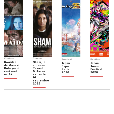
Cinéma
Cinéma
Festival
Festival
Kwaïdan
Sham, le
Japan
Japan
de Masaki
nouveau
Expo
Tours
Kobayashi
Takashi
Paris
Festival
restauré
Miike en
2026
2026
en 4k
salles le
16
septembre
2026