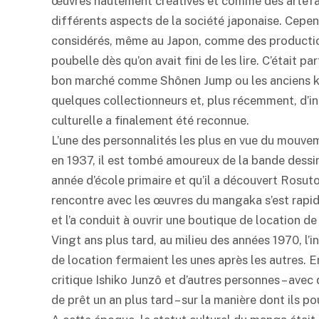
œuvres hautement créatives et comme des artefact
différents aspects de la société japonaise. Cepe
considérés, même au Japon, comme des productions
poubelle dès qu’on avait fini de les lire. C’était
bon marché comme Shônen Jump ou les anciens
quelques collectionneurs et, plus récemment, d’inst
culturelle a finalement été reconnue.
L’une des personnalités les plus en vue du mouve
en 1937, il est tombé amoureux de la bande dessiné
année d’école primaire et qu’il a découvert Rosu
rencontre avec les œuvres du mangaka s’est rap
et l’a conduit à ouvrir une boutique de location de 
Vingt ans plus tard, au milieu des années 1970, l’i
de location fermaient les unes après les autres. 
critique Ishiko Junzô et d’autres personnes – avec q
de prêt un an plus tard – sur la manière dont ils p