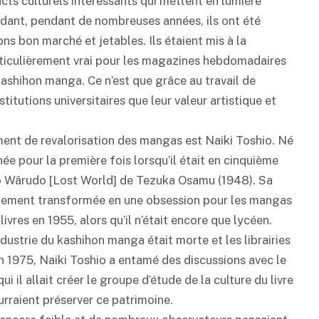
s culturels intéressants qui mettent en lumière
ndant, pendant de nombreuses années, ils ont été
 bon marché et jetables. Ils étaient mis à la
 particulièrement vrai pour les magazines hebdomadaires
kashihon
manga. Ce n’est que grâce au travail de
itutions universitaires que leur valeur artistique et
ment de revalorisation des mangas est Naiki Toshio. Né
e pour la première fois lorsqu’il était en cinquième
to Wârudo [Lost World] de Tezuka Osamu (1948). Sa
idement transformée en une obsession pour les mangas
livres en 1955, alors qu’il n’était encore que lycéen.
ndustrie du
kashihon
manga était morte et les librairies
En 1975, Naiki Toshio a entamé des discussions avec le
ui il allait créer le groupe d’étude de la culture du livre
ourraient préserver ce patrimoine.