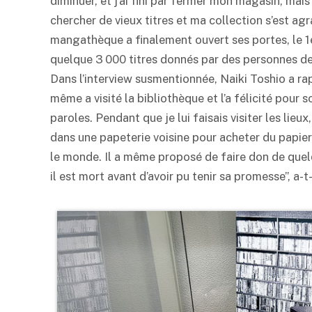
diminuer, et j’ai fini par fermer mon magasin, mais
chercher de vieux titres et ma collection s’est ag
mangathèque a finalement ouvert ses portes, le 
quelque 3 000 titres donnés par des personnes de
Dans l’interview susmentionnée, Naiki Toshio a rap
même a visité la bibliothèque et l’a félicité pour 
paroles. Pendant que je lui faisais visiter les lie
dans une papeterie voisine pour acheter du papier,
le monde. Il a même proposé de faire don de quelq
il est mort avant d’avoir pu tenir sa promesse”, a-t-