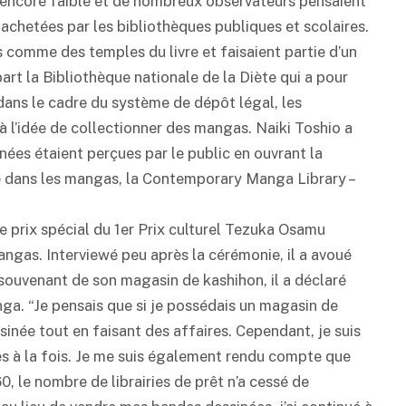
t encore faible et de nombreux observateurs pensaient
 achetées par les bibliothèques publiques et scolaires.
s comme des temples du livre et faisaient partie d’un
part la Bibliothèque nationale de la Diète qui a pour
dans le cadre du système de dépôt légal, les
à l’idée de collectionner des mangas. Naiki Toshio a
ées étaient perçues par le public en ouvrant la
e dans les mangas, la Contemporary Manga Library –
le prix spécial du 1er Prix culturel Tezuka Osamu
gas. Interviewé peu après la cérémonie, il a avoué
Se souvenant de son magasin de
kashihon
, il a déclaré
anga. “Je pensais que si je possédais un magasin de
ssinée tout en faisant des affaires. Cependant, je suis
es à la fois. Je me suis également rendu compte que
60, le nombre de librairies de prêt n’a cessé de