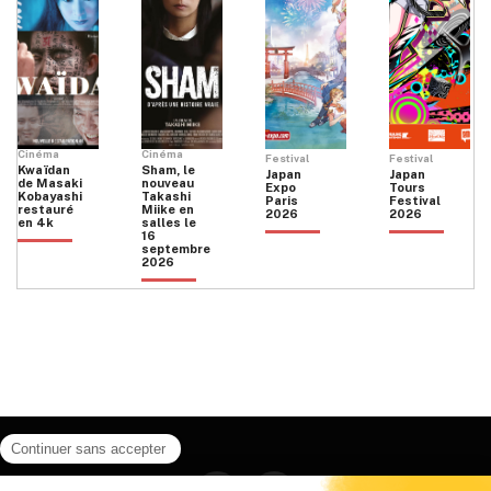
Cinéma
Cinéma
Festival
Festival
Kwaïdan
Sham, le
Japan
Japan
de Masaki
nouveau
Expo
Tours
Kobayashi
Takashi
Paris
Festival
restauré
Miike en
2026
2026
en 4k
salles le
16
septembre
2026