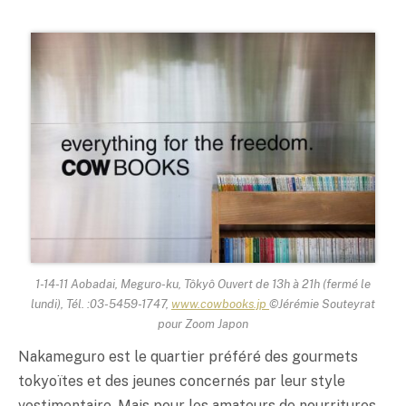
1-14-11 Aobadai, Meguro-ku, Tôkyô Ouvert de 13h à 21h (fermé le
lundi), Tél. :03-5459-1747,
www.cowbooks.jp
©Jérémie Souteyrat
pour Zoom Japon
Nakameguro est le quartier préféré des gourmets
tokyoïtes et des jeunes concernés par leur style
vestimentaire. Mais pour les amateurs de nourritures