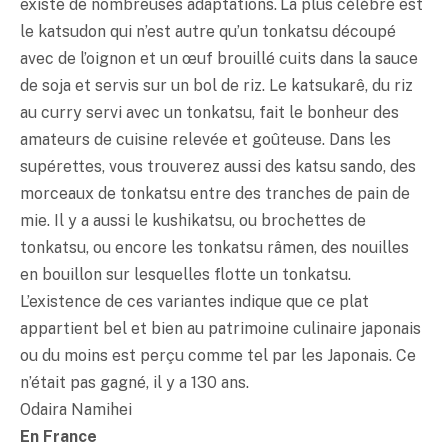
existe de nombreuses adaptations. La plus célèbre est
le ka­tsudon qui n’est autre qu’un
tonkatsu
découpé
avec de l’oignon et un œuf brouillé cuits dans la sauce
de soja et servis sur un bol de riz. Le katsukarê, du riz
au curry servi avec un
tonkatsu
, fait le bonheur des
amateurs de cuisine relevée et goûteuse. Dans les
supérettes, vous trouverez aussi des katsu sando, des
morceaux de
tonkatsu
entre des tranches de pain de
mie. Il y a aussi le kushikatsu, ou brochettes de
tonkatsu
, ou encore les
tonkatsu
râmen, des nouilles
en bouillon sur lesquelles flotte un
tonkatsu
.
L’existence de ces variantes indique que ce plat
appartient bel et bien au patrimoine culinaire japonais
ou du moins est perçu comme tel par les Japonais. Ce
n’était pas gagné, il y a 130 ans.
Odaira Namihei
En France