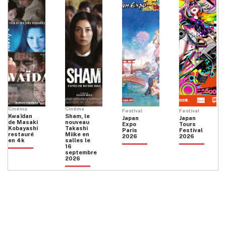
Cinéma
Cinéma
Festival
Festival
Kwaïdan
Sham, le
Japan
Japan
de Masaki
nouveau
Expo
Tours
Kobayashi
Takashi
Paris
Festival
restauré
Miike en
2026
2026
en 4k
salles le
16
septembre
2026