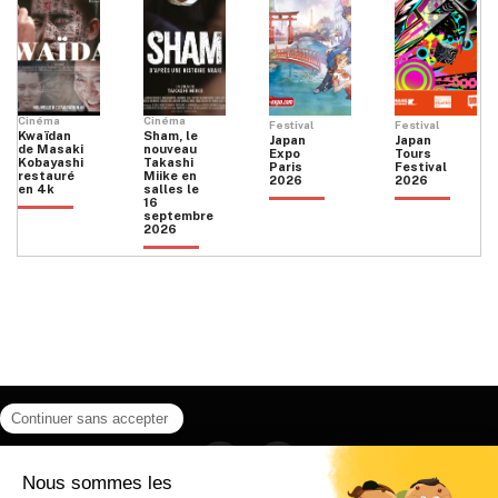
Cinéma
Cinéma
Festival
Festival
Kwaïdan
Sham, le
Japan
Japan
de Masaki
nouveau
Expo
Tours
Kobayashi
Takashi
Paris
Festival
restauré
Miike en
2026
2026
en 4k
salles le
16
septembre
2026
Facebook
Instagram