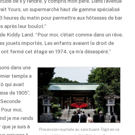
itude de s’y rendre, y compris mon père. Dans l’avenue
ait Yours, un supermarché haut de gamme spécialisé
à 3 heures du matin pour permettre aux hôtesses de bar
es après leur boulot.”
 de Kiddy Land. “Pour moi, c’était comme dans un rêve.
 les jouets importés. Les enfants avaient le droit de
 ont fermé cet étage en 1974, ça m’a désespéré.”
ssons dans une
emier temple a
ô qui avait
aise de 1905”,
la Seconde
 Pour moi,
and je me rends
 que je suis à
Procession nuptiale au sanctuaire Tôgô en ce