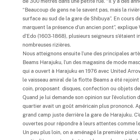
de 300 mètres dans une petite rue. “Il y a des année
“Beaucoup de gens ne le savent pas, mais la rivièr
surface au sud de la gare de Shibuya”. En cours de
marquent la présence d’un ancien pont”, explique 
d’Edo (1603-1868), plusieurs seigneurs s’étaient in
nombreuses rizières.
Nous atteignons ensuite l’une des principales art
Beams Harajuku, l’un des magasins de mode mascul
qui a ouvert à Harajuku en 1976 avec United Arrows
le vaisseau amiral de la flotte Beams a été rejoi
coin, proposant disques, confection ou objets de
Quand je lui demande son opinion sur l’évolution d
quartier avait un goût américain plus prononcé. A
grand camp juste derrière la gare de Harajuku. C
ouvertes pour répondre à leurs attentes comme le
Un peu plus loin, on a aménagé la première piste