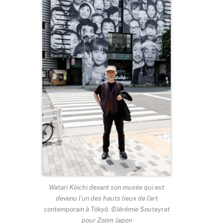
Watari Kôichi devant son musée qui est
devenu l’un des hauts lieux de l’art
contemporain à Tôkyô. ©Jérémie Souteyrat
pour Zoom Japon