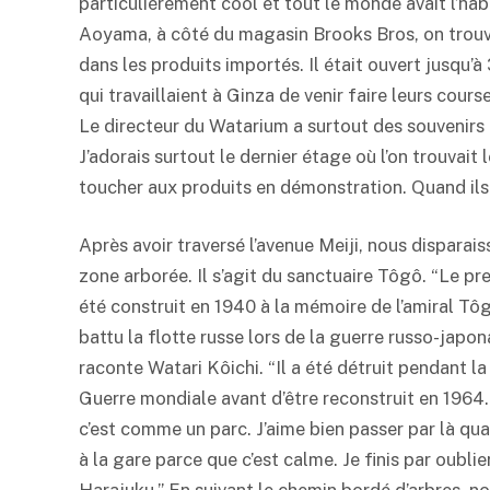
particulièrement cool et tout le monde avait l’hab
Aoyama, à côté du magasin Brooks Bros, on trouv
dans les produits importés. Il était ouvert jusqu’
qui travaillaient à Ginza de venir faire leurs cours
Le directeur du Watarium a surtout des souvenirs
J’adorais surtout le dernier étage où l’on trouvait
toucher aux produits en démonstration. Quand ils
Après avoir traversé l’avenue Meiji, nous disparai
zone arborée. Il s’agit du sanctuaire Tôgô. “Le pr
été construit en 1940 à la mémoire de l’amiral Tôg
battu la flotte russe lors de la guerre russo-japon
raconte Watari Kôichi. “Il a été détruit pendant 
Guerre mondiale avant d’être reconstruit en 1964.
c’est comme un parc. J’aime bien passer par là qu
à la gare parce que c’est calme. Je finis par oublier