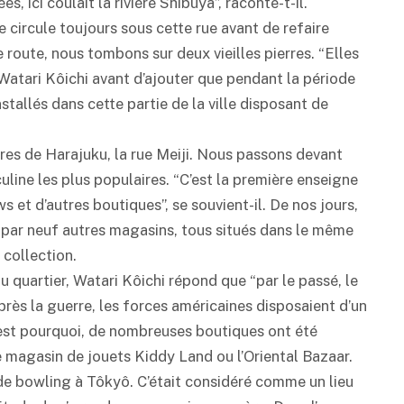
s, ici coulait la rivière Shibuya”, raconte-t-il.
e circule toujours sous cette rue avant de refaire
 route, nous tombons sur deux vieilles pierres. “Elles
Watari Kôichi avant d’ajouter que pendant la période
stallés dans cette partie de la ville disposant de
ères de Harajuku, la rue Meiji. Nous passons devant
ine les plus populaires. “C’est la première enseigne
 et d’autres boutiques”, se souvient-il. De nos jours,
nt par neuf autres magasins, tous situés dans le même
 collection.
u quartier, Watari Kôichi répond que “par le passé, le
près la guerre, les forces américaines disposaient d’un
’est pourquoi, de nombreuses boutiques ont été
 magasin de jouets Kiddy Land ou l’Oriental Bazaar.
 de bowling à Tôkyô. C’était considéré comme un lieu