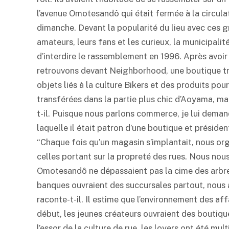
l’avenue Omotesandô qui était fermée à la circulat
dimanche. Devant la popularité du lieu avec ces 
amateurs, leurs fans et les curieux, la municipalit
d’interdire le rassemblement en 1996. Après avoir 
retrouvons devant Neighborhood, une boutique trè
objets liés à la culture Bikers et des produits po
transférées dans la partie plus chic d’Aoyama, ma
t-il. Puisque nous parlons commerce, je lui deman
laquelle il était patron d’une boutique et préside
“Chaque fois qu’un magasin s’implantait, nous or
celles portant sur la propreté des rues. Nous nou
Omotesandô ne dépassaient pas la cime des arbres
banques ouvraient des succursales partout, nous a
raconte-t-il. Il estime que l’environnement des af
début, les jeunes créateurs ouvraient des boutique
l’essor de la culture de rue, les loyers ont été 