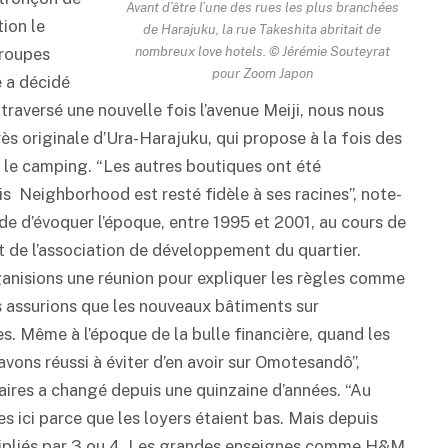
Avant d’être l’une des rues les plus branchées
ion le
de Harajuku, la rue Takeshita abritait de
nombreux love hotels. © Jérémie Souteyrat
groupes
pour Zoom Japon
é a décidé
traversé une nouvelle fois l’avenue Meiji, nous nous
s originale d’Ura-Harajuku, qui propose à la fois des
ur le camping. “Les autres boutiques ont été
is Neighborhood est resté fidèle à ses racines”, note-
de d’évoquer l’époque, entre 1995 et 2001, au cours de
nt de l’association de développement du quartier.
ganisions une réunion pour expliquer les règles comme
s assurions que les nouveaux bâtiments sur
. Même à l’époque de la bulle financière, quand les
vons réussi à éviter d’en avoir sur Omotesandô”,
faires a changé depuis une quinzaine d’années. “Au
s ici parce que les loyers étaient bas. Mais depuis
multipliés par 3 ou 4. Les grandes enseignes comme H&M