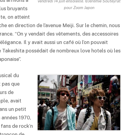
us arrivons à
vendredi 14 juin ensoleillé. ©Jérémie Souteyrat
pour Zoom Japon
plus bruyants
te, on atteint
he en direction de l’avenue Meiji. Sur le chemin, nous
 France. “On y vendait des vêtements, des accessoires
 l’élégance. Il y avait aussi un café où l’on pouvait
ue Takeshita possédait de nombreux love hotels où les
aponaise”.
usical du
t pas que
urs de
ple, avait
ans un petit
s années 1970,
 fans de rock’n
n tronçon de