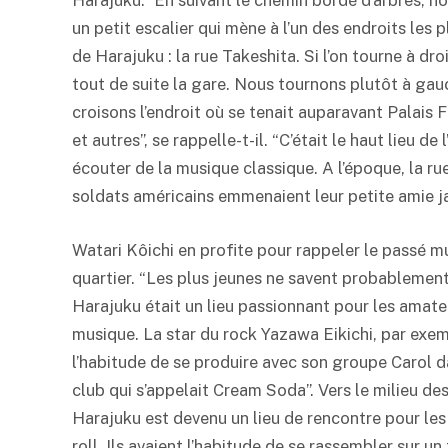
Harajuku.” En suivant le chemin bordé d’arbres, no
un petit escalier qui mène à l’un des endroits les 
de Harajuku : la rue Takeshita. Si l’on tourne à droi
tout de suite la gare. Nous tournons plutôt à gauc
croisons l’endroit où se tenait auparavant Palais
et autres”, se rappelle-t-il. “C’était le haut lieu de
écouter de la musique classique. A l’époque, la r
soldats américains emmenaient leur petite amie j
Watari Kôichi en profite pour rappeler le passé m
quartier. “Les plus jeunes ne savent probablemen
Harajuku était un lieu passionnant pour les amate
musique. La star du rock Yazawa Eikichi, par exem
l’habitude de se produire avec son groupe Carol d
club qui s’appelait Cream Soda”. Vers le milieu de
Harajuku est devenu un lieu de rencontre pour les
roll. Ils avaient l’habitude de se rassembler sur u