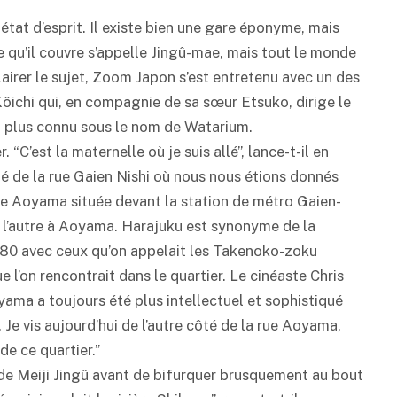
tat d’esprit. Il existe bien une gare éponyme, mais
 qu’il couvre s’appelle Jingû-mae, mais tout le monde
lairer le sujet, Zoom Japon s’est entretenu avec un des
Kôichi qui, en compagnie de sa sœur Etsuko, dirige le
 plus connu sous le nom de Watarium.
 “C’est la maternelle où je suis allé”, lance-t-il en
té de la rue Gaien Nishi où nous nous étions donnés
aire Aoyama située devant la station de métro Gaien-
et l’autre à Aoyama. Harajuku est synonyme de la
980 avec ceux qu’on appelait les Takenoko-zoku
l’on rencontrait dans le quartier. Le cinéaste Chris
yama a toujours été plus intellectuel et sophistiqué
e vis aujourd’hui de l’autre côté de la rue Aoyama,
e ce quartier.”
 de Meiji Jingû avant de bifurquer brusquement au bout