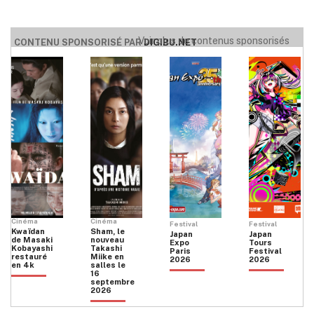
Voir plus de contenus sponsorisés
CONTENU SPONSORISÉ PAR
DIGIBU.NET
Cinéma
Cinéma
Festival
Festival
Kwaïdan
Sham, le
Japan
Japan
de Masaki
nouveau
Expo
Tours
Kobayashi
Takashi
Paris
Festival
restauré
Miike en
2026
2026
en 4k
salles le
16
septembre
2026