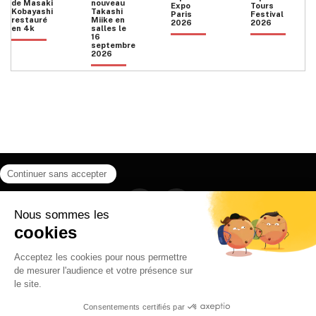
de Masaki
nouveau
Expo
Tours
Kobayashi
Takashi
Paris
Festival
restauré
Miike en
2026
2026
en 4k
salles le
16
septembre
2026
Facebook
Instagram
HOME
QUI SOMMES NOUS
CONTACT
POLITIQUE DE CONFIDENTIALITÉ
日本語
© 2026 Ilyfunet communication