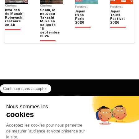
Cinéma
Cinéma
Festival
Festival
Kwaïdan
Sham, le
Japan
Japan
de Masaki
nouveau
Expo
Tours
Kobayashi
Takashi
Paris
Festival
restauré
Miike en
2026
2026
en 4k
salles le
16
septembre
2026
Facebook
Instagram
HOME
QUI SOMMES NOUS
CONTACT
POLITIQUE DE CONFIDENTIALITÉ
日本語