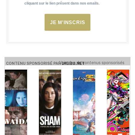
cliquant sur le lien présent dans nos emails.
JE M'INSCRIS
Voir plus de contenus sponsorisés
CONTENU SPONSORISÉ PAR
DIGIBU.NET