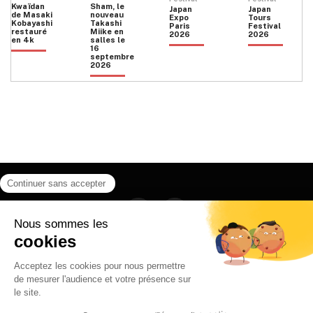
Kwaïdan
Sham, le
Japan
Japan
de Masaki
nouveau
Expo
Tours
Kobayashi
Takashi
Paris
Festival
restauré
Miike en
2026
2026
en 4k
salles le
16
septembre
2026
Facebook
Instagram
HOME
QUI SOMMES NOUS
CONTACT
POLITIQUE DE CONFIDENTIALITÉ
日本語
© 2026 Ilyfunet communication