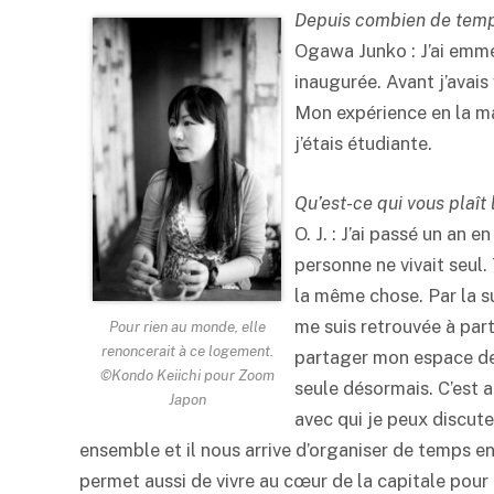
Depuis combien de temps
Ogawa Junko : J’ai emm
inaugurée. Avant j’avais
Mon expérience en la ma
j’étais étudiante.
Qu’est-ce qui vous plaît 
O. J. : J’ai passé un an
personne ne vivait seul. 
la même chose. Par la s
me suis retrouvée à part
Pour rien au monde, elle
renoncerait à ce logement.
partager mon espace de v
©Kondo Keiichi pour Zoom
seule désormais. C’est a
Japon
avec qui je peux discut
ensemble et il nous arrive d’organiser de temps 
permet aussi de vivre au cœur de la capitale pour