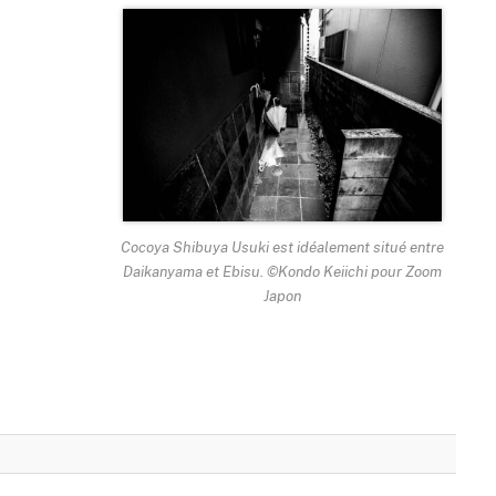
Cocoya Shibuya Usuki est idéalement situé entre
Daikanyama et Ebisu. ©Kondo Keiichi pour Zoom
Japon