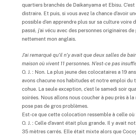
quartiers branchés de Daikanyama et Ebisu. C’est
distraire. Et puis, si vous avez la chance d’avoir un
possible d’en apprendre plus sur sa culture voire
passé, j’ai vécu avec des personnes originaires de
nettement mon anglais.
J’ai remarqué qu’il n’y avait que deux salles de ba
maison où vivent 11 personnes. N’est-ce pas insuffi
O. J. : Non. La plus jeune des colocataires a 19 an
avons chacune nos habitudes et notre emploi du tem
cohue. La seule exception, c’est le samedi soir q
soirées. Nous allons nous coucher à peu près à l
pose pas de gros problèmes.
Est-ce que cette colocation ressemble à celle où 
O. J. : Celle d’avant était plus grande. Il y avait 
35 mètres carrés. Elle était mixte alors que Coco