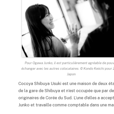
Pour Ogawa Junko, il est particulièrement agréable de pouv
échanger avec les autres colocataires. © Kondo Keiichi pour
Japon
Cocoya Shibuya Usuki est une maison de deux étag
de la gare de Shibuya et n’est occupée que par de
originaires de Corée du Sud. L’une d’elles a acce
Junko et travaille comme comptable dans une m