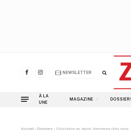
NEWSLETTER
Facebook
Instagram
À LA
MAGAZINE
DOSSIER
UNE
Accueil
»
Dossiers
»
Colocation au Japon: bienvenue chez nous