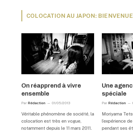
COLOCATION AU JAPON: BIENVENU
On réapprend à vivre
Une agenc
ensemble
spéciale
Par
Rédaction
01/05/2013
Par
Rédaction
Véritable phénomène de société, la
Moriyama Tetsu
colocation est très en vogue,
l’expérience de
notamment depuis le 11 mars 2011.
pendant ses ét