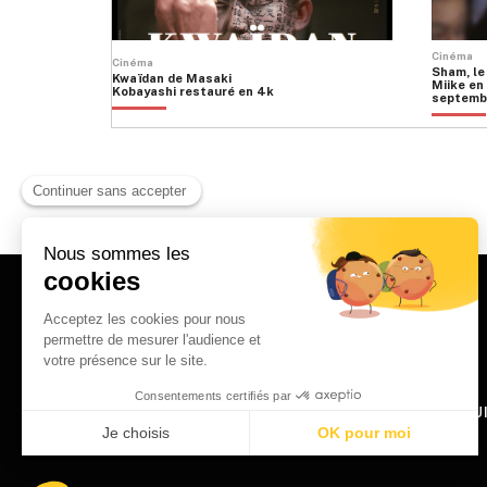
Cinéma
Cinéma
Sham, le
Kwaïdan de Masaki
Miike en 
Kobayashi restauré en 4k
septemb
HOME
QU