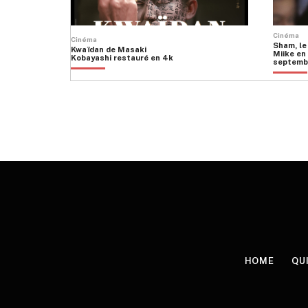
Cinéma
Cinéma
Sham, le
Kwaïdan de Masaki
Miike en 
Kobayashi restauré en 4k
septemb
HOME
QU