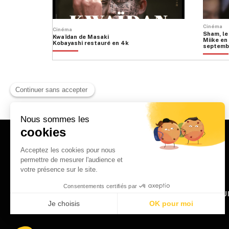
Cinéma
Cinéma
Sham, le
Kwaïdan de Masaki
Miike en 
Kobayashi restauré en 4k
septemb
HOME
QU