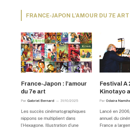
FRANCE-JAPON L’AMOUR DU 7E ART
France-Japon : l’amour
Festival A 
du 7e art
Kinotayo a
Par
Gabriel Bernard
31/10/2025
Par
Odaira Namihe
Les succès cinématographiques
Lancé en 2006
nippons se multiplient dans
annuel du ciné
l’Hexagone. Illustration d’une
France a large