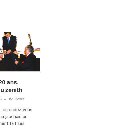
20 ans,
u zénith
i
31/10/2025
, ce rendez-vous
ma japonais en
ment fait ses