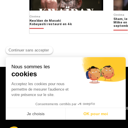
Cinéma
Cinéma
Sham, le
Kwaïdan de Masaki
Miike en 
Kobayashi restauré en 4k
septemb
HOME
QU