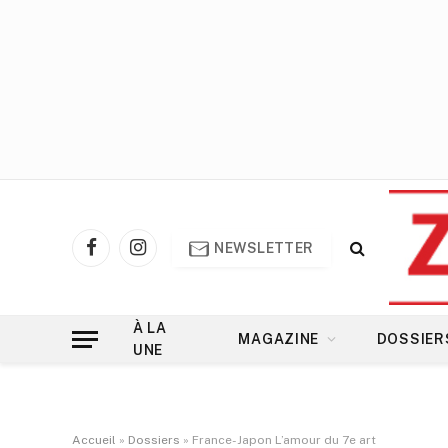
NEWSLETTER
Facebook
Instagram
À LA
MAGAZINE
DOSSIER
UNE
Accueil
»
Dossiers
»
France-Japon L’amour du 7e art