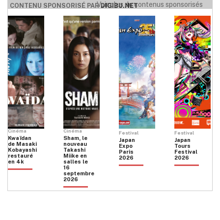
Voir plus de contenus sponsorisés
CONTENU SPONSORISÉ PAR
DIGIBU.NET
Cinéma
Cinéma
Festival
Festival
Kwaïdan
Sham, le
Japan
Japan
de Masaki
nouveau
Expo
Tours
Kobayashi
Takashi
Paris
Festival
restauré
Miike en
2026
2026
en 4k
salles le
16
septembre
2026