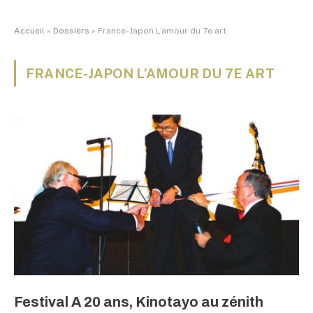
Accueil
»
Dossiers
»
France-Japon L’amour du 7e art
FRANCE-JAPON L’AMOUR DU 7E ART
Festival A 20 ans, Kinotayo au zénith