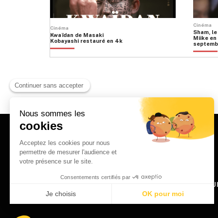
Cinéma
Cinéma
Sham, le
Kwaïdan de Masaki
Miike en 
Kobayashi restauré en 4k
septemb
HOME
QU