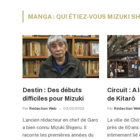
MANGA : QUI ÉTIEZ-VOUS MIZUKI SH
Destin : Des débuts
Circuit : A
difficiles pour Mizuki
de Kitarô
Par
Rédaction Web
03/02/2022
Par
Rédaction We
L’ancien rédacteur en chef de Garo
La ville de Chôf
a bien connu Mizuki Shigeru. Il
près de 60 ans 
raconte les premières années du
intimement lié