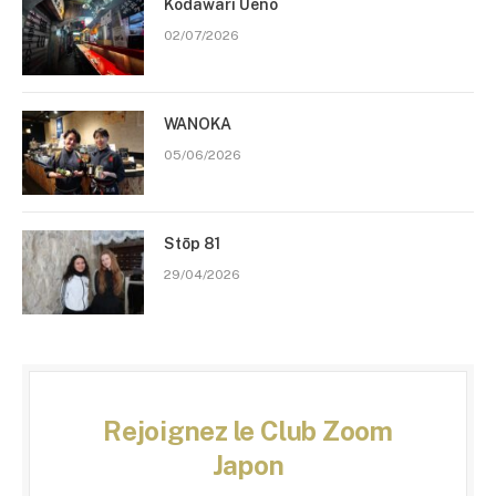
Kodawari Ueno
02/07/2026
WANOKA
05/06/2026
Stōp 81
29/04/2026
Rejoignez le Club Zoom
Japon