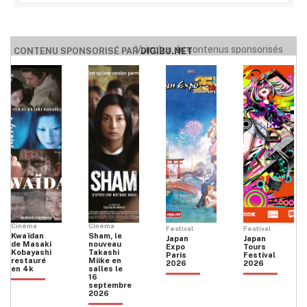
Voir plus de contenus sponsorisés
CONTENU SPONSORISÉ PAR
DIGIBU.NET
Cinéma
Cinéma
Festival
Festival
Kwaïdan
Sham, le
Japan
Japan
de Masaki
nouveau
Expo
Tours
Kobayashi
Takashi
Paris
Festival
restauré
Miike en
2026
2026
en 4k
salles le
16
septembre
2026