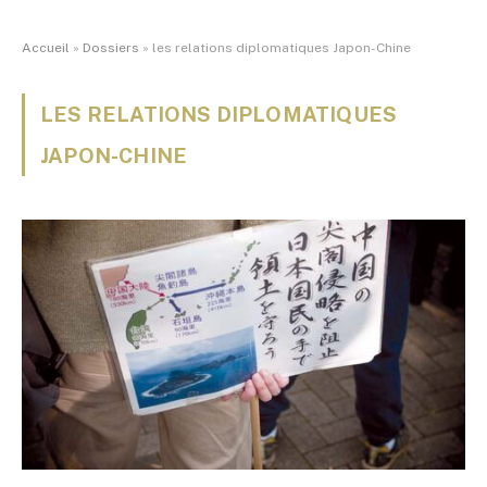
Accueil
»
Dossiers
»
les relations diplomatiques Japon-Chine
LES RELATIONS DIPLOMATIQUES
JAPON-CHINE