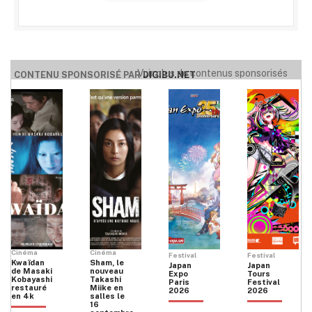
Voir plus de contenus sponsorisés
CONTENU SPONSORISÉ PAR
DIGIBU.NET
Cinéma
Cinéma
Festival
Festival
Kwaïdan
Sham, le
Japan
Japan
de Masaki
nouveau
Expo
Tours
Kobayashi
Takashi
Paris
Festival
restauré
Miike en
2026
2026
en 4k
salles le
16