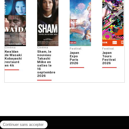
Cinéma
Cinéma
Festival
Festival
Kwaïdan
Sham, le
Japan
Japan
de Masaki
nouveau
Expo
Tours
Kobayashi
Takashi
Paris
Festival
restauré
Miike en
2026
2026
en 4k
salles le
16
septembre
2026