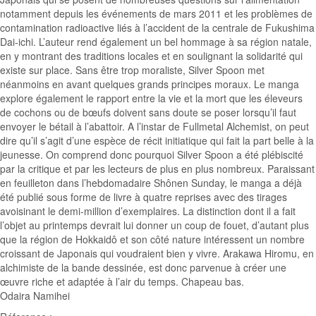
notamment depuis les événements de mars 2011 et les problèmes de
contamination radioactive liés à l’accident de la centrale de Fukushima
Dai-ichi. L’auteur rend également un bel hommage à sa région natale,
en y montrant des traditions locales et en soulignant la solidarité qui
existe sur place. Sans être trop moraliste, Silver Spoon met
néanmoins en avant quelques grands principes moraux. Le manga
explore également le rapport entre la vie et la mort que les éleveurs
de cochons ou de bœufs doivent sans doute se poser lorsqu’il faut
envoyer le bétail à l’abattoir. A l’instar de Fullmetal Alchemist, on peut
dire qu’il s’agit d’une espèce de récit initiatique qui fait la part belle à la
jeunesse. On comprend donc pourquoi Silver Spoon a été plébiscité
par la critique et par les lecteurs de plus en plus nombreux. Paraissant
en feuilleton dans l’hebdomadaire Shônen Sunday, le manga a déjà
été publié sous forme de livre à quatre reprises avec des tirages
avoisinant le demi-million d’exemplaires. La distinction dont il a fait
l’objet au printemps devrait lui donner un coup de fouet, d’autant plus
que la région de Hokkaidô et son côté nature intéressent un nombre
croissant de Japonais qui voudraient bien y vivre. Arakawa Hiromu, en
alchimiste de la bande dessinée, est donc parvenue à créer une
œuvre riche et adaptée à l’air du temps. Chapeau bas.
Odaira Namihei