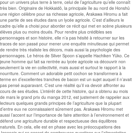
pour un univers plus terre à terre, celui de l’agriculture qu’elle connaît
très bien. Originaire de Hokkaidô, la principale île au nord de Honshû
une région célèbre pour sa richesse agricole, Arakawa Hiromu a fait
une partie de ses études dans un lycée agricole. C’est d’ailleurs le
cadre qu’elle a choisi pour aborder ce récit qui met en scène plusieurs
élèves plus ou moins doués. Pour rendre plus crédibles ses
personnages et son histoire, elle n’a pas hésité à retourner sur les
traces de son passé pour mener une enquête minutieuse qui permet
de rendre très réaliste les décors, mais aussi la psychologie des
personnages. Le héros de Silver Spoon s’appelle Hachiken Yûko. Ce
jeune homme qui fait sa rentrée au lycée agricole va découvrir non
seulement la vie en collectivité, mais aussi et surtout le rapport à la
nourriture. Comment un adorable petit cochon se transformera à
terme en d’excellentes tranches de bacon est un sujet auquel il n’avait
pas pensé auparavant. C’est une réalité qu’il va devoir affronter au
cours de ses études. L’intérêt de cette histoire, qui a obtenu au mois
de mars le grand prix du manga 2012, est justement de rappeler aux
lecteurs quelques grands principes de l’agriculture que la plupart
d’entre eux ne connaissaient sûrement pas. Arakawa Hiromu met
aussi l’accent sur l’importance de faire attention à l’environnement et
défend une agriculture durable et respectueuse des équilibres
naturels. En cela, elle est en phase avec les préoccupations des
Japonais qui se posent de nombreuses questions sur l’alimentation