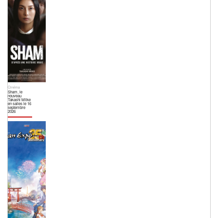
Cinéma
Sham, le
nouveau
Takashi Miike
en salles le 16
septembre
2026