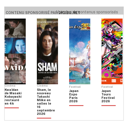
Voir plus de contenus sponsorisés
CONTENU SPONSORISÉ PAR
DIGIBU.NET
Cinéma
Cinéma
Festival
Festival
Kwaïdan
Sham, le
Japan
Japan
de Masaki
nouveau
Expo
Tours
Kobayashi
Takashi
Paris
Festival
restauré
Miike en
2026
2026
en 4k
salles le
16
septembre
2026